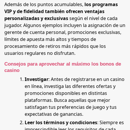
Además de los puntos acumulables,
los programas
VIP y de fidelidad también ofrecen ventajas
personalizadas y exclusivas
según el nivel de cada
jugador. Algunos ejemplos incluyen la asignación de un
gerente de cuenta personal, promociones exclusivas,
límites de apuesta más altos y tiempos de
procesamiento de retiros más rápidos que los
usuarios regulares no disfrutan.
Consejos para aprovechar al máximo los bonos de
casino
Investigar
: Antes de registrarse en un casino
en línea, investiga las diferentes ofertas y
promociones disponibles en distintas
plataformas. Busca aquellas que mejor
satisfagan tus preferencias de juego y tus
expectativas de ganancias.
Leer los términos y condiciones
: Siempre es
imprescindible leer los requisitos de cada