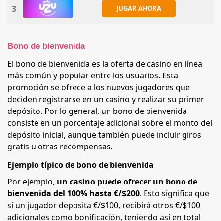
3
JUGAR AHORA
Bono de bienvenida
El bono de bienvenida es la oferta de casino en línea
más común y popular entre los usuarios. Esta
promoción se ofrece a los nuevos jugadores que
deciden registrarse en un casino y realizar su primer
depósito. Por lo general, un bono de bienvenida
consiste en un porcentaje adicional sobre el monto del
depósito inicial, aunque también puede incluir giros
gratis u otras recompensas.
Ejemplo típico de bono de bienvenida
Por ejemplo,
un casino puede ofrecer un bono de
bienvenida del 100% hasta €/$200
. Esto significa que
si un jugador deposita €/$100, recibirá otros €/$100
adicionales como bonificación, teniendo así en total